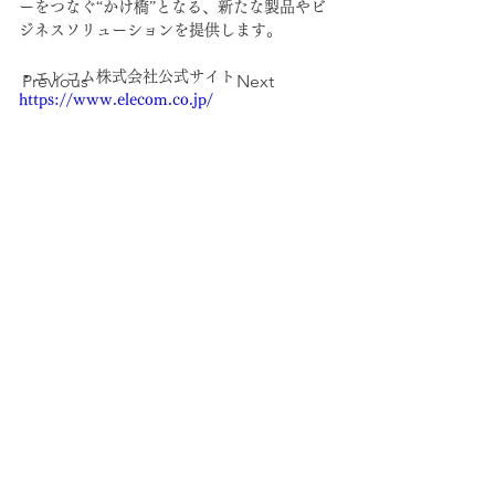
ーをつなぐ“かけ橋”となる、新たな製品やビ
ジネスソリューションを提供します。
・エレコム株式会社公式サイト 
Previous
Next
https://www.elecom.co.jp/
​運営会社:合同会社DopeNess
ファンレター・プレゼントについて