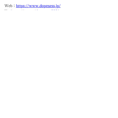
Web：
https://www.dopeness.jp/
X：
https://x.com/dopeness2021
オンラインストア：
https://dopeness2021.base.shop/
YouTube：
https://www.youtube.com/@dopeness2021
■スポンサー募集に関するお問い合わせ
プロeスポーツチーム「DOPENESS」では、
日本代表選手を含む所属メンバーの活動支
援・強化を目的としたスポンサー様を募集し
ております。
世界大会に挑戦する選手の支援および、日本
から世界へ挑戦するeスポーツシーンの発展に
ご関心をお持ちの企業様は、ぜひ下記までお
問い合わせください。
問い合わせ先メールアドレス： 
Previous
Next
info@dopeness.jp