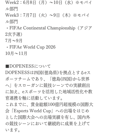
Week2：6月8日（月）～10日（水）※モバイ
ル部門
Week3：7月7日（火）～9日（木）※モバイ
ル部門 
・FIFAe Continental Championship（アジア
2次予選）
7月～9月
・FIFAe World Cup 2026
10月～11月
■DOPENESSについて
DOPENESSは四国(徳島県)を拠点とするeス
ポーツチームであり、「徳島(四国)から世界
へ」をスローガンに競技シーンでの実績創出
に加え、eスポーツを活用した地域活性化や教
育連携を軸に活動しています。
これまでに、賞金総額100億円超規模の国際大
会「Esports World Cup」への出場をはじめ
とした国際大会への出場実績を有し、国内外
の競技シーンにおいて継続的に成果を上げて
います。