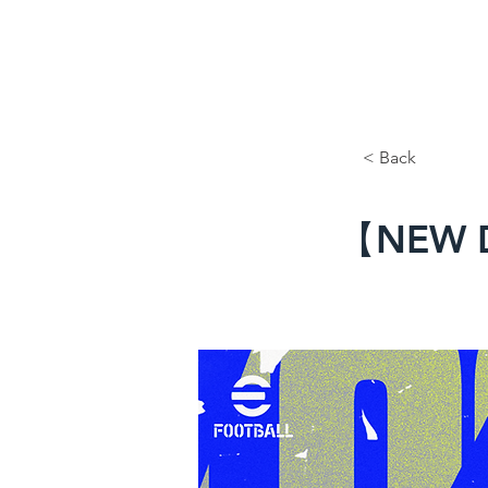
< Back
【NEW 