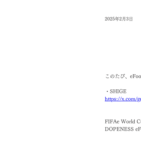
2025年2月3日
このたび、eFo
・SHIGE
https://x.com/
FIFAe Worl
DOPENESS