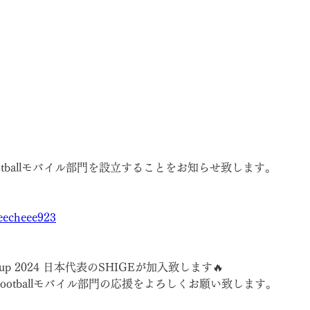
otballモバイル部門を設立することをお知らせ致します。
geecheee923
d Cup 2024 日本代表のSHIGEが加入致します🔥
 eFootballモバイル部門の応援をよろしくお願い致します。