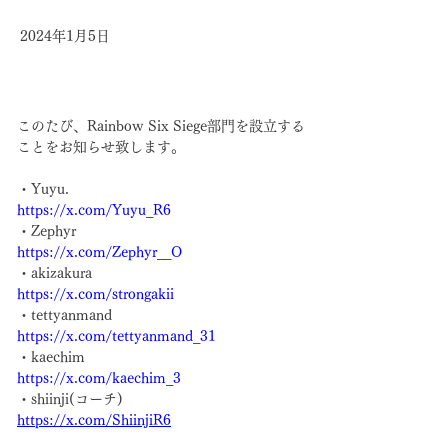
2024年1月5日
このたび、
Rainbow Six Siege
部門を設立する
ことをお知らせ
致します
。
・Yuyu. 
https://x.com/Yuyu_R6
・Zephyr
https://x.com/Zephyr__O
・akizakura
https://x.com/strongakii
・tettyanmand
https://x.com/tettyanmand_31
・kaechim
https://x.com/kaechim_3
・shiinji(コーチ)
https://x.com/ShiinjiR6