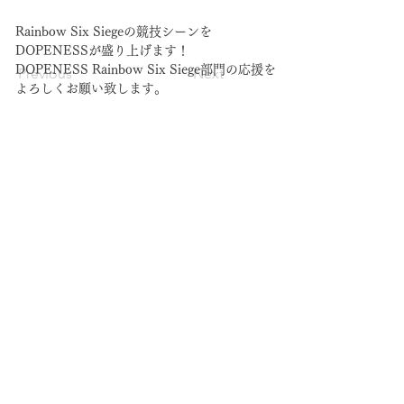
Rainbow Six Siegeの競技シーンを
DOPENESSが盛り上げます！
DOPENESS 
Rainbow Six Siege
部門の応援を
Previous
Next
よろしくお願い致します。
​運営会社:合同会社DopeNess
ファンレター・プレゼントについて